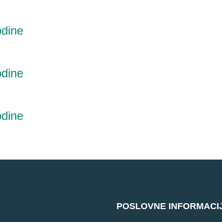
odine
odine
odine
POSLOVNE INFORMACI