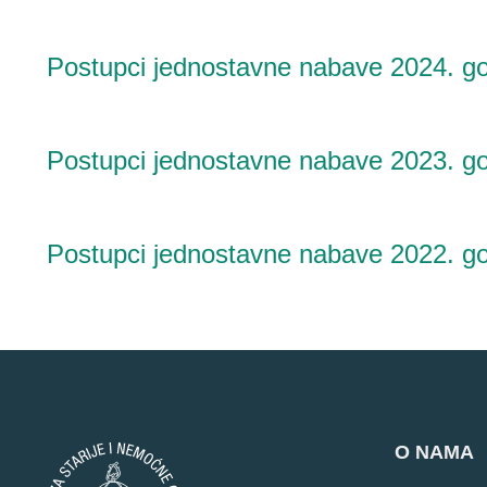
koriste
čitač
Postupci jednostavne nabave 2024. g
zaslona;
pritisnite
Control-
F10
Postupci jednostavne nabave 2023. g
za
otvaranje
izbornika
Postupci jednostavne nabave 2022. g
pristupačnosti.
O NAMA