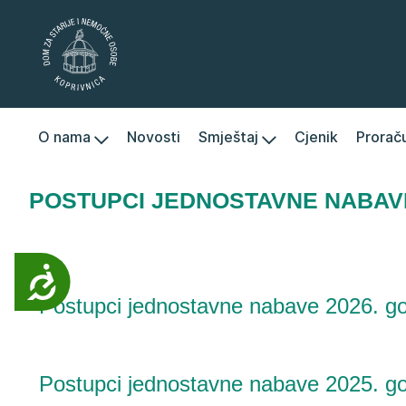
Napominjemo:
Ova
web
stranica
uključuje
sustav
O nama
Novosti
Smještaj
Cjenik
Prorač
pristupačnosti.
Pritisnite
Control-
POSTUPCI JEDNOSTAVNE NABAV
F11
kako
biste
Pristupačnost
prilagodili
Postupci jednostavne nabave 2026. g
web-
mjesto
slabovidnim
osobama
Postupci jednostavne nabave 2025. g
koje