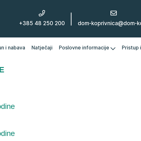
|
+385 48 250 200
dom-koprivnica@dom-kc
un i nabava
Natječaji
Poslovne informacije
Pristup
E
odine
odine