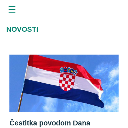
menu
Napominjemo:
Ova
web
stranica
uključuje
NOVOSTI
sustav
pristupačnosti.
Čestitka povodom Dana