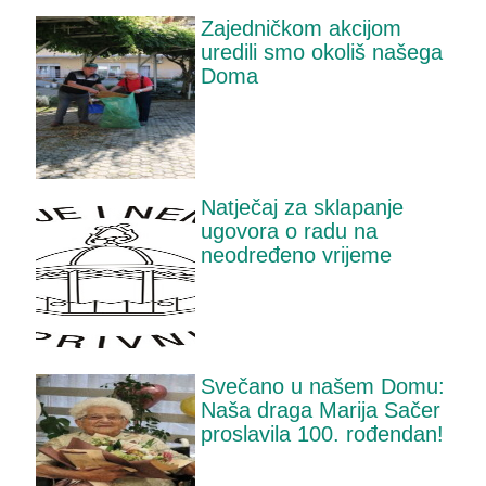
Zajedničkom akcijom
uredili smo okoliš našega
Doma
Natječaj za sklapanje
ugovora o radu na
neodređeno vrijeme
Svečano u našem Domu:
Naša draga Marija Sačer
proslavila 100. rođendan!