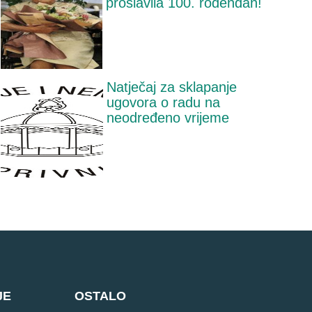
proslavila 100. rođendan!
Natječaj za sklapanje
ugovora o radu na
neodređeno vrijeme
JE
OSTALO