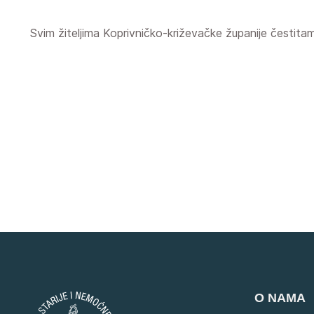
Svim žiteljima Koprivničko-križevačke županije čestita
O NAMA