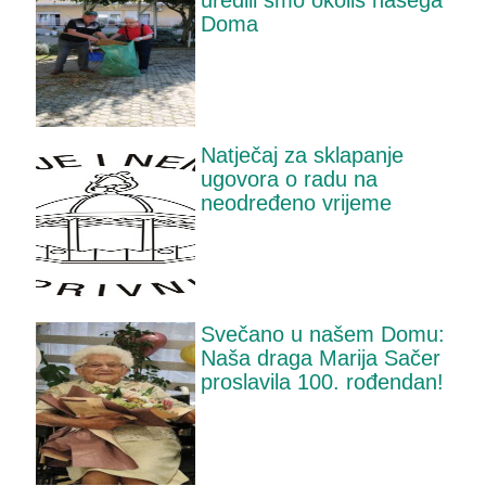
uredili smo okoliš našega
Doma
Natječaj za sklapanje
ugovora o radu na
neodređeno vrijeme
Svečano u našem Domu:
Naša draga Marija Sačer
proslavila 100. rođendan!