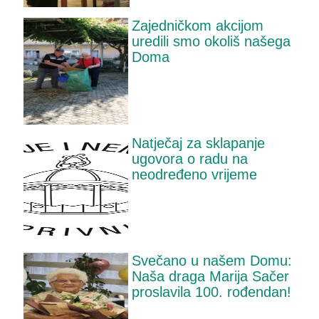
Zajedničkom akcijom
uredili smo okoliš našega
Doma
Natječaj za sklapanje
ugovora o radu na
neodređeno vrijeme
Svečano u našem Domu:
Naša draga Marija Sačer
proslavila 100. rođendan!