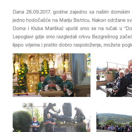
Dana 28.09.2017. godine zajedno sa našim domskim 
jedno hodočašće na Mariju Bistricu. Nakon održane svete
Doma i Kluba Mariška) uputili smo se na ručak u “Dob
Lepoglavi gdje smo razgledali crkvu Bezgrešnog začeća
lijepo vrijeme i pratilo dobro raspoloženje, možete pogled