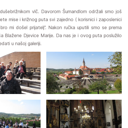
dušebrižnikom vlč. Davorom Šumandlom održali smo još
 mise i križnog puta svi zajedno ( korisnici i zaposlenici
ro mi došel prijatelj”. Nakon ručka uputili smo se prema
 Blažene Djevice Marije. Da nas je i ovog puta poslužilo
ati u našoj galeriji.