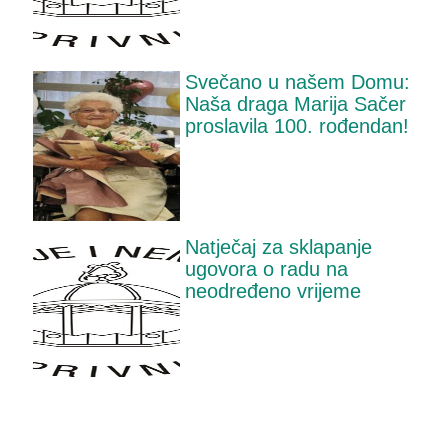
Svečano u našem Domu:
Naša draga Marija Sačer
proslavila 100. rođendan!
Natječaj za sklapanje
ugovora o radu na
neodređeno vrijeme