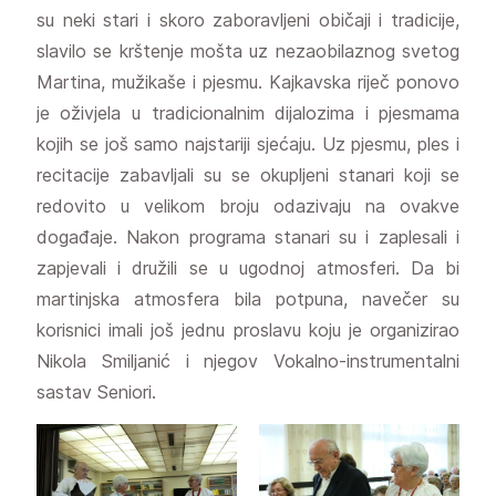
su neki stari i skoro zaboravljeni običaji i tradicije,
slavilo se krštenje mošta uz nezaobilaznog svetog
Martina, mužikaše i pjesmu. Kajkavska riječ ponovo
je oživjela u tradicionalnim dijalozima i pjesmama
kojih se još samo najstariji sjećaju. Uz pjesmu, ples i
recitacije zabavljali su se okupljeni stanari koji se
redovito u velikom broju odazivaju na ovakve
događaje. Nakon programa stanari su i zaplesali i
zapjevali i družili se u ugodnoj atmosferi. Da bi
martinjska atmosfera bila potpuna, navečer su
korisnici imali još jednu proslavu koju je organizirao
Nikola Smiljanić i njegov Vokalno-instrumentalni
sastav Seniori.