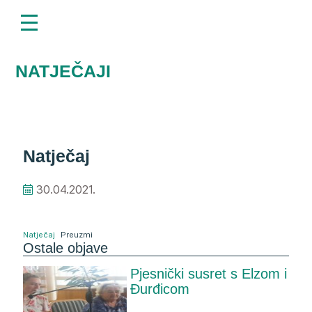
menu
Napominjemo:
Ova
web
stranica
uključuje
NATJEČAJI
sustav
pristupačnosti.
Natječaj
30.04.2021.
Natječaj
Preuzmi
Ostale objave
Pjesnički susret s Elzom i
Đurđicom