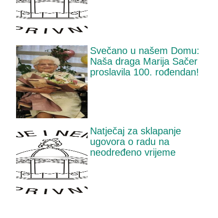
Svečano u našem Domu:
Naša draga Marija Sačer
proslavila 100. rođendan!
Natječaj za sklapanje
ugovora o radu na
neodređeno vrijeme