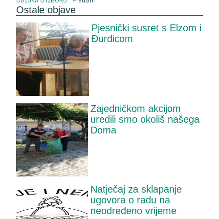
ODLUKA O IZBORU
Preuzmi
Ostale objave
Pjesnički susret s Elzom i
Đurđicom
Zajedničkom akcijom
uredili smo okoliš našega
Doma
Natječaj za sklapanje
ugovora o radu na
neodređeno vrijeme