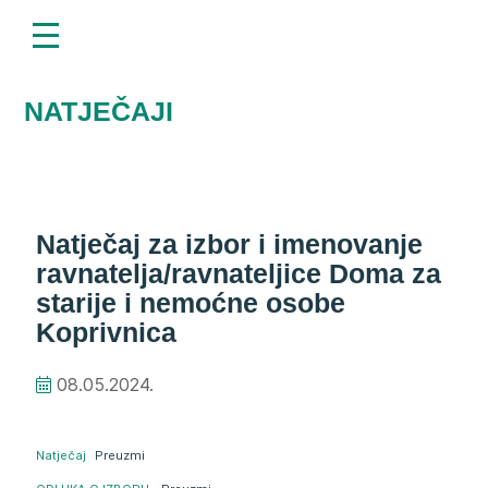
menu
Napominjemo:
Ova
web
stranica
uključuje
NATJEČAJI
sustav
pristupačnosti.
Natječaj za izbor i imenovanje
ravnatelja/ravnateljice Doma za
starije i nemoćne osobe
Koprivnica
08.05.2024.
Natječaj
Preuzmi