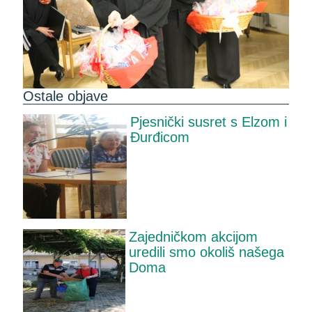
Ostale objave
Pjesnički susret s Elzom i
Đurđicom
Zajedničkom akcijom
uredili smo okoliš našega
Doma