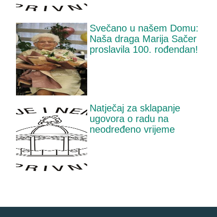
Svečano u našem Domu:
Naša draga Marija Sačer
proslavila 100. rođendan!
Natječaj za sklapanje
ugovora o radu na
neodređeno vrijeme