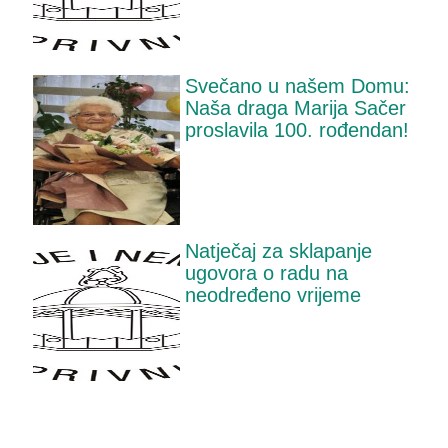
Svečano u našem Domu:
Naša draga Marija Sačer
proslavila 100. rođendan!
Natječaj za sklapanje
ugovora o radu na
neodređeno vrijeme