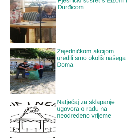
Pjesnički susret s Elzom i
Đurđicom
Zajedničkom akcijom
uredili smo okoliš našega
Doma
Natječaj za sklapanje
ugovora o radu na
neodređeno vrijeme