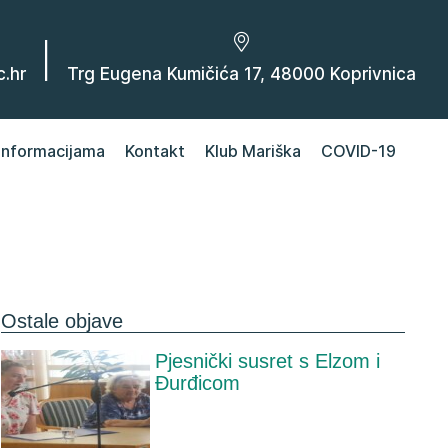
|
.hr
Trg Eugena Kumičića 17, 48000 Koprivnica
 informacijama
Kontakt
Klub Mariška
COVID-19
Ostale objave
Pjesnički susret s Elzom i
Đurđicom