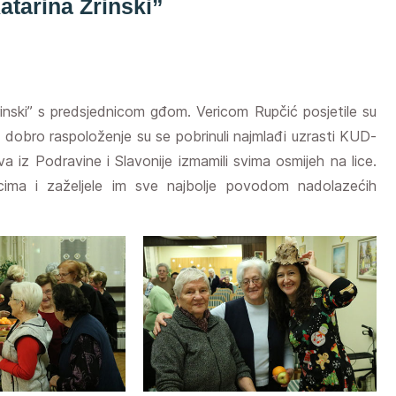
tarina Zrinski”
inski” s predsjednicom gđom. Vericom Rupčić posjetile su
a dobro raspoloženje su se pobrinuli najmlađi uzrasti KUD-
 iz Podravine i Slavonije izmamili svima osmijeh na lice.
nicima i zaželjele im sve najbolje povodom nadolazećih