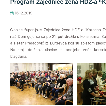
Program Zajednice žena HDZ-a “Ka
16.12.2019.
Članice županijske Zajednice žena HDZ-a “Katarina Zr
naš Dom gdje su se po 21. put družile s korisnicima. Z
a Petar Preradović iz Đurđevca koji su spletom plesova
Na kraju druženja članice su podijelile voće koris
blagdana.