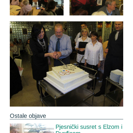
Ostale objave
Pjesnički susret s Elzom i