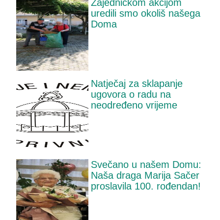
Zajedničkom akcijom
uredili smo okoliš našega
Doma
Natječaj za sklapanje
ugovora o radu na
neodređeno vrijeme
Svečano u našem Domu:
Naša draga Marija Sačer
proslavila 100. rođendan!