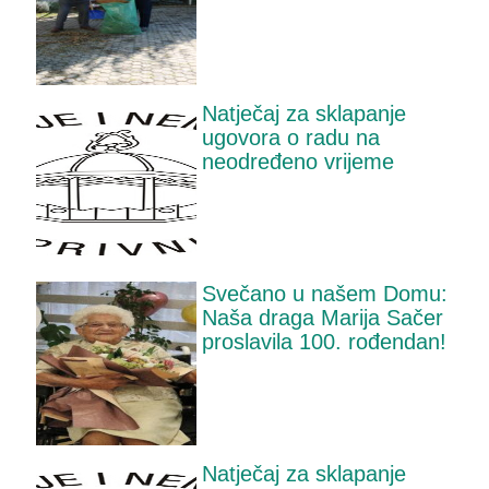
Natječaj za sklapanje
ugovora o radu na
neodređeno vrijeme
Svečano u našem Domu:
Naša draga Marija Sačer
proslavila 100. rođendan!
Natječaj za sklapanje