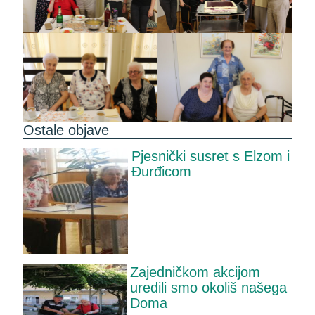
Ostale objave
Pjesnički susret s Elzom i
Đurđicom
Zajedničkom akcijom
uredili smo okoliš našega
Doma