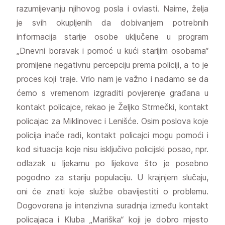
razumijevanju njihovog posla i ovlasti. Naime, želja
je svih okupljenih da dobivanjem potrebnih
informacija starije osobe uključene u program
„Dnevni boravak i pomoć u kući starijim osobama“
promijene negativnu percepciju prema policiji, a to je
proces koji traje. Vrlo nam je važno i nadamo se da
ćemo s vremenom izgraditi povjerenje građana u
kontakt policajce, rekao je Željko Strmečki, kontakt
policajac za Miklinovec i Lenišće. Osim poslova koje
policija inače radi, kontakt policajci mogu pomoći i
kod situacija koje nisu isključivo policijski posao, npr.
odlazak u ljekarnu po lijekove što je posebno
pogodno za stariju populaciju. U krajnjem slučaju,
oni će znati koje službe obavijestiti o problemu.
Dogovorena je intenzivna suradnja između kontakt
policajaca i Kluba „Mariška“ koji je dobro mjesto