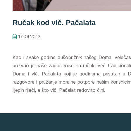
Ručak kod vlč. Pačalata
17.04.2013.
Kao i svake godine dušobrižnik našeg Doma, velečasn
pozvao je naše zaposlenike na ručak. Već tradicional
Doma i vlč. Pačalata koji je godinama prisutan u D
razgovore i pružanje moralne potpore našim korisnicim
lijepih riječi, a što vlč. Pačalat redovito čini.