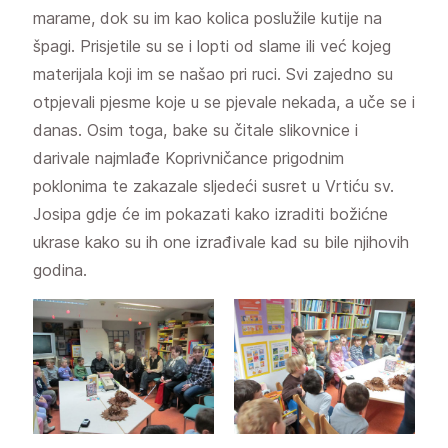
marame, dok su im kao kolica poslužile kutije na
špagi. Prisjetile su se i lopti od slame ili već kojeg
materijala koji im se našao pri ruci. Svi zajedno su
otpjevali pjesme koje u se pjevale nekada, a uče se i
danas. Osim toga, bake su čitale slikovnice i
darivale najmlađe Koprivničance prigodnim
poklonima te zakazale sljedeći susret u Vrtiću sv.
Josipa gdje će im pokazati kako izraditi božićne
ukrase kako su ih one izrađivale kad su bile njihovih
godina.