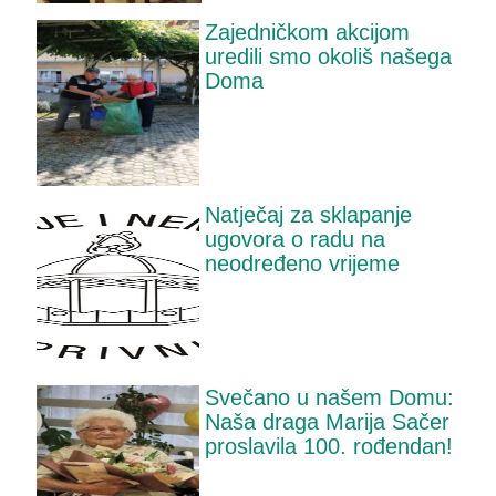
Zajedničkom akcijom
uredili smo okoliš našega
Doma
Natječaj za sklapanje
ugovora o radu na
neodređeno vrijeme
Svečano u našem Domu:
Naša draga Marija Sačer
proslavila 100. rođendan!