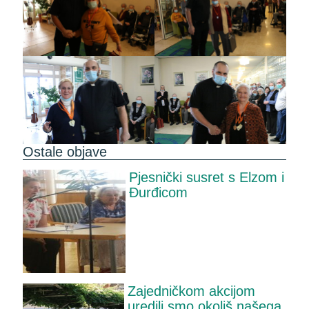
Ostale objave
Pjesnički susret s Elzom i
Đurđicom
Zajedničkom akcijom
uredili smo okoliš našega