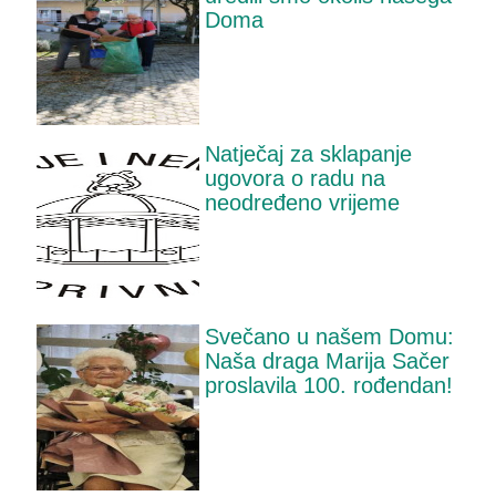
Doma
Natječaj za sklapanje
ugovora o radu na
neodređeno vrijeme
Svečano u našem Domu:
Naša draga Marija Sačer
proslavila 100. rođendan!