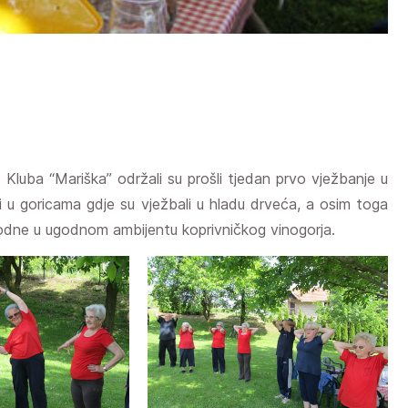
 Kluba “Mariška” održali su prošli tjedan prvo vježbanje u
upili u goricama gdje su vježbali u hladu drveća, a osim toga
jepodne u ugodnom ambijentu koprivničkog vinogorja.