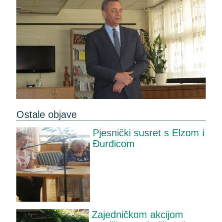
Ostale objave
Pjesnički susret s Elzom i
Đurđicom
Zajedničkom akcijom