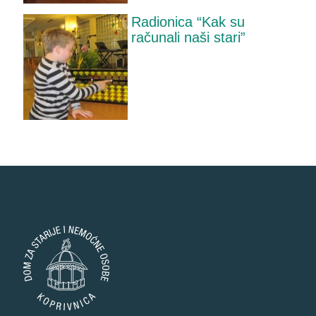
Radionica “Kak su
računali naši stari”