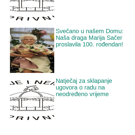
Svečano u našem Domu:
Naša draga Marija Sačer
proslavila 100. rođendan!
Natječaj za sklapanje
ugovora o radu na
neodređeno vrijeme