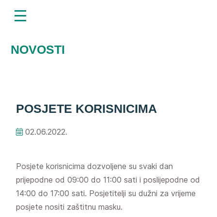
menu
Napominjemo:
Ova
web
stranica
uključuje
NOVOSTI
sustav
pristupačnosti.
POSJETE KORISNICIMA
02.06.2022.
Posjete korisnicima dozvoljene su svaki dan
prijepodne od 09:00 do 11:00 sati i poslijepodne od
14:00 do 17:00 sati. Posjetitelji su dužni za vrijeme
posjete nositi zaštitnu masku.