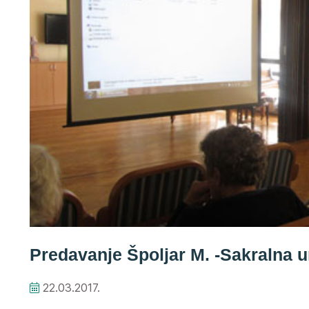
koriste
čitač
zaslona;
pritisnite
Control-
F10
za
otvaranje
izbornika
pristupačnosti.
Predavanje Špoljar M. -Sakralna 
22.03.2017.