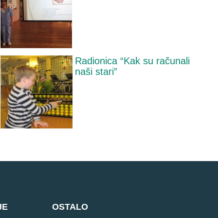
Radionica “Kak su računali
naši stari”
JE
OSTALO