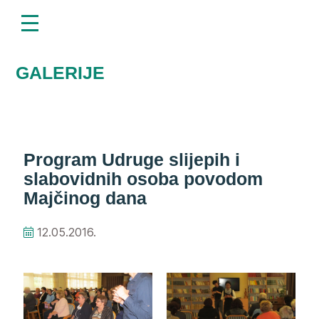
menu
Napominjemo:
Ova
web
stranica
uključuje
GALERIJE
sustav
pristupačnosti.
Program Udruge slijepih i
slabovidnih osoba povodom
Majčinog dana
12.05.2016.